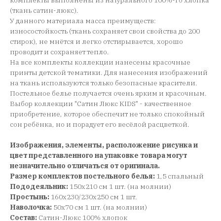
комплекты выполнены из натурального 100%-го хлопка
(ткань сатин-люкс).
У данного материала масса преимуществ:
износостойкость (ткань сохраняет свои свойства до 200
стирок), не мнётся и легко отстирывается, хорошо
проводит и сохраняет тепло.
На все комплекты коллекции нанесены красочные
принты детской тематики. Для нанесения изображений
на ткань используются только безопасные красители.
Постельное белье получается очень ярким и красочным.
Выбор коллекции "Сатин Люкс KIDS" - качественное
приобретение, которое обеспечит не только спокойный
сон ребёнка, но и порадует его весёлой расцветкой.
Изображения, элементы, расположение рисунка и
цвет представленного на упаковке товара могут
незначительно отличаться от оригинала.
Размер комплектов постельного белья:
1,5 спальный
Пододеяльник:
150x210 см 1 шт. (на молнии)
Простынь:
160x230/230x250 см 1 шт.
Наволочка:
50x70 см 1 шт. (на молнии)
Состав:
Сатин-Люкс 100% хлопок