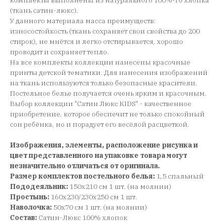
комплекты выполнены из натурального 100%-го хлопка
(ткань сатин-люкс).
У данного материала масса преимуществ:
износостойкость (ткань сохраняет свои свойства до 200
стирок), не мнётся и легко отстирывается, хорошо
проводит и сохраняет тепло.
На все комплекты коллекции нанесены красочные
принты детской тематики. Для нанесения изображений
на ткань используются только безопасные красители.
Постельное белье получается очень ярким и красочным.
Выбор коллекции "Сатин Люкс KIDS" - качественное
приобретение, которое обеспечит не только спокойный
сон ребёнка, но и порадует его весёлой расцветкой.
Изображения, элементы, расположение рисунка и
цвет представленного на упаковке товара могут
незначительно отличаться от оригинала.
Размер комплектов постельного белья:
1,5 спальный
Пододеяльник:
150x210 см 1 шт. (на молнии)
Простынь:
160x230/230x250 см 1 шт.
Наволочка:
50x70 см 1 шт. (на молнии)
Состав:
Сатин-Люкс 100% хлопок