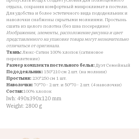
пропускать воздух создает условия для полноценного
отдыха, сохраняя комфортный микроклимат в постели.
Для удобства и более эстетичного вида пододеяльник и
наволочки снабжены скрытыми молниями. Простынь
сшита из целого полотна (без шва посередине)
Изображения, элементы, расположение рисунка и цвет
представленного на упаковке товара могут незначительно
отличаться от оригинала
.
Ткань:
Люкс-Сатин 100% хлопок (сатиновое
переплетение)
Размер комплекта постельного белья:
Дуэт Семейный
Пододеяльник:
150*210 см 2 шт. (на молнии)
Простыня:
230*250 см 1 шт.
Наволочки:
70*70 - 2 шт. и 50*70 - 2 шт. (4 наволочки)
Состав:
100% хлопок
lwh: 490x390x120 mm
Weight: 2800 g