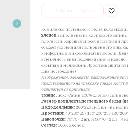
Добавить в корзину
Комплекты постельного белья коллекции
хлопок
выполнены из хлопкового сатина 
плотности. Хорошая способность ткани про
создает условия для полноценного отдыха
комфортный микроклимат в постели. Для у
эстетичного вида пододеяльник и наволо
скрытыми молниями. Простынь сшита из ц
шва посередине)
Изображения, элементы, расположение рису
представленного на упаковке товара могут 
отличаться от оригинала
.
Ткань:
Люкс-Сатин 100% хлопок (сатинов
Размер комплекта постельного белья (на
Пододеяльник:
200*220 см 1 шт. (на молн
Простыня:
40*200*25 / 160*200*25 / 180*200
Наволочки:
70*70 - 2 шт. и 50*70 - 2 шт. (4
Состав:
100% хлопок