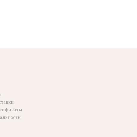
у
ставки
ртификаты
альности