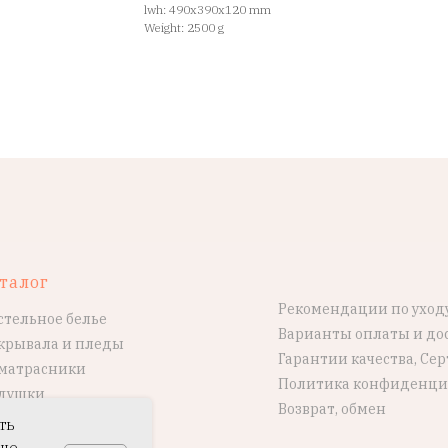
lwh: 490x390x120 mm
Weight: 2500 g
талог
Рекомендации по уход
стельное белье
Варианты оплаты и до
крывала и пледы
Гарантии качества, Се
матрасники
Политика конфиденци
душки
Возврат, обмен
ть
ше.