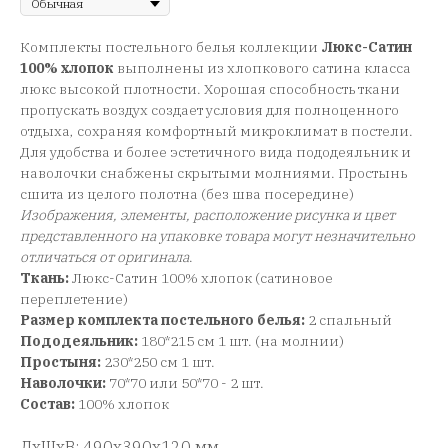
Комплекты постельного белья коллекции
Люкс-Сатин
100% хлопок
выполнены из хлопкового сатина класса
люкс высокой плотности. Хорошая способность ткани
пропускать воздух создает условия для полноценного
отдыха, сохраняя комфортный микроклимат в постели.
Для удобства и более эстетичного вида пододеяльник и
наволочки снабжены скрытыми молниями. Простынь
сшита из целого полотна (без шва посередине)
Изображения, элементы, расположение рисунка и цвет
представленного на упаковке товара могут незначительно
отличаться от оригинала
.
Ткань:
Люкс-Сатин 100% хлопок (сатиновое
переплетение)
Размер комплекта постельного белья:
2 спальный
Пододеяльник:
180*215 см 1 шт. (на молнии)
Простыня:
230*250 см 1 шт.
Наволочки:
70*70 или 50*70 - 2 шт.
Состав:
100% хлопок
ДxШxВ: 490x390x120 мм