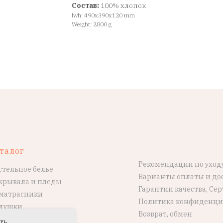
Состав:
100% хлопок
lwh: 490x390x120 mm
Weight: 2800 g
талог
Рекомендации по уход
стельное белье
Варианты оплаты и до
крывала и пледы
Гарантии качества, Се
матрасники
Политика конфиденци
душки
Возврат, обмен
ть