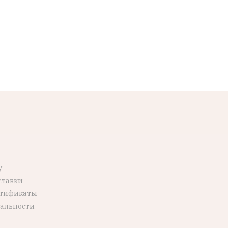
у
ставки
ртификаты
альности