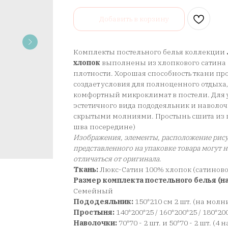
Добавить в корзину
Комплекты постельного белья коллекции
хлопок
выполнены из хлопкового сатина 
плотности. Хорошая способность ткани про
создает условия для полноценного отдыха
комфортный микроклимат в постели. Для у
эстетичного вида пододеяльник и наволо
скрытыми молниями. Простынь сшита из ц
шва посередине)
Изображения, элементы, расположение рису
представленного на упаковке товара могут 
отличаться от оригинала
.
Ткань:
Люкс-Сатин 100% хлопок (сатинов
Размер комплекта постельного белья (на
Семейный
Пододеяльник:
150*210 см 2 шт. (на молн
Простыня:
140*200*25 / 160*200*25 / 180*20
Наволочки:
70*70 - 2 шт. и 50*70 - 2 шт. (4