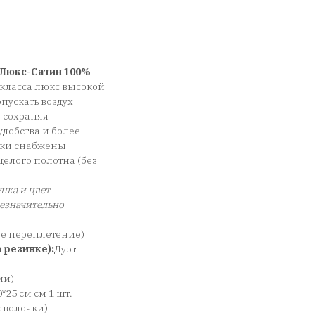
Люкс-Сатин 100%
класса люкс высокой
пускать воздух
, сохраняя
добства и более
чки снабжены
елого полотна (без
нка и цвет
незначительно
ое переплетение)
 резинке):
Дуэт
ии)
0*25 см см 1 шт.
 наволочки)