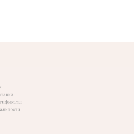
у
ставки
ртификаты
альности