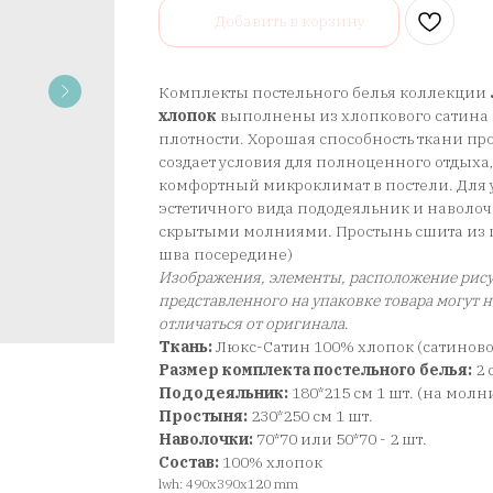
Добавить в корзину
Комплекты постельного белья коллекции
хлопок
выполнены из хлопкового сатина 
плотности. Хорошая способность ткани про
создает условия для полноценного отдыха
комфортный микроклимат в постели. Для у
эстетичного вида пододеяльник и наволо
скрытыми молниями. Простынь сшита из ц
шва посередине)
Изображения, элементы, расположение рису
представленного на упаковке товара могут 
отличаться от оригинала
.
Ткань:
Люкс-Сатин 100% хлопок (сатинов
Размер комплекта постельного белья:
2
Пододеяльник:
180*215 см 1 шт. (на молн
Простыня:
230*250 см 1 шт.
Наволочки:
70*70 или 50*70 - 2 шт.
Состав:
100% хлопок
lwh: 490x390x120 mm