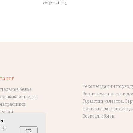
Weight: 2150 g
талог
Рекомендации по уход
стельное белье
Варианты оплаты и до
крывала и пледы
Гарантии качества, Се
матрасники
Политика конфиденци
душки
Возврат, обмен
ть
ше.
OK