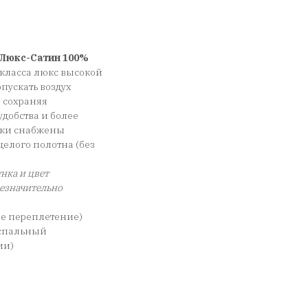
Люкс-Сатин 100%
класса люкс высокой
пускать воздух
, сохраняя
добства и более
чки снабжены
елого полотна (без
нка и цвет
незначительно
ое переплетение)
 спальный
ии)