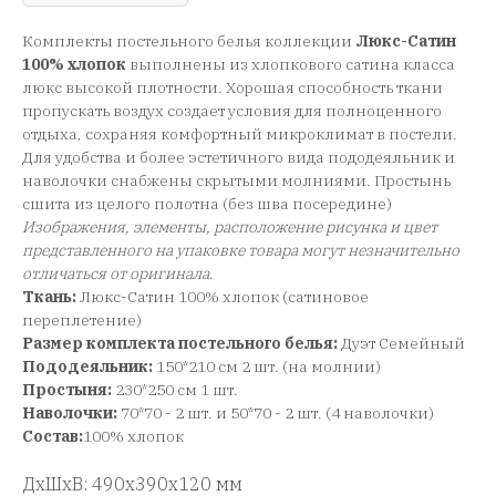
Комплекты постельного белья коллекции
Люкс-Сатин
100% хлопок
выполнены из хлопкового сатина класса
люкс высокой плотности. Хорошая способность ткани
пропускать воздух создает условия для полноценного
отдыха, сохраняя комфортный микроклимат в постели.
Для удобства и более эстетичного вида пододеяльник и
наволочки снабжены скрытыми молниями. Простынь
сшита из целого полотна (без шва посередине)
Изображения, элементы, расположение рисунка и цвет
представленного на упаковке товара могут незначительно
отличаться от оригинала
.
Ткань:
Люкс-Сатин 100% хлопок (сатиновое
переплетение)
Размер комплекта постельного белья:
Дуэт Семейный
Пододеяльник:
150*210 см 2 шт. (на молнии)
Простыня:
230*250 см 1 шт.
Наволочки:
70*70 - 2 шт. и 50*70 - 2 шт. (4 наволочки)
Состав:
100% хлопок
ДxШxВ: 490x390x120 мм