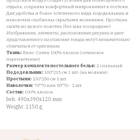
пропускать воздух создает условия для полноценного
отдыха, сохраняя комфортный микроклимат в постели.
Для удобства и более эстетичного вида пододеяльник и
наволочки снабжены скрытыми молниями. Простынь
сшита из целого полотна (без шва посередине)
Изображения, элементы, расположение рисунка и цвет
представленного на упаковке товара могут незначительно
отличаться от оригинала
.
Ткань:
Люкс-Сатин 100% хлопок (сатиновое
переплетение)
Размер комплекта постельного белья:
2 спальный
Пододеяльник:
180*215 см 1 шт. (на молнии)
Простыня:
230*250 см 1 шт.
Наволочки:
70*70 или 50*70 - 2 шт.
Состав:
100% хлопок
lwh: 490x390x120 mm
Weight: 2150 g