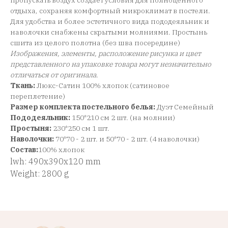
пропускать воздух создает условия для полноценного
отдыха, сохраняя комфортный микроклимат в постели.
Для удобства и более эстетичного вида пододеяльник и
наволочки снабжены скрытыми молниями. Простынь
сшита из целого полотна (без шва посередине)
Изображения, элементы, расположение рисунка и цвет
представленного на упаковке товара могут незначительно
отличаться от оригинала
.
Ткань:
Люкс-Сатин 100% хлопок (сатиновое
переплетение)
Размер комплекта постельного белья:
Дуэт Семейный
Пододеяльник:
150*210 см 2 шт. (на молнии)
Простыня:
230*250 см 1 шт.
Наволочки:
70*70 - 2 шт. и 50*70 - 2 шт. (4 наволочки)
Состав:
100% хлопок
lwh: 490x390x120 mm
Weight: 2800 g