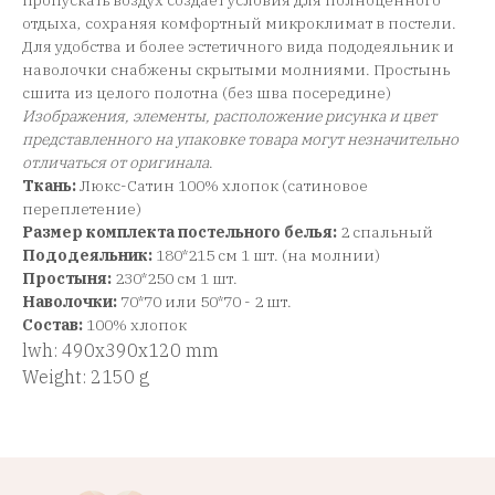
пропускать воздух создает условия для полноценного
отдыха, сохраняя комфортный микроклимат в постели.
Для удобства и более эстетичного вида пододеяльник и
наволочки снабжены скрытыми молниями. Простынь
сшита из целого полотна (без шва посередине)
Изображения, элементы, расположение рисунка и цвет
представленного на упаковке товара могут незначительно
отличаться от оригинала
.
Ткань:
Люкс-Сатин 100% хлопок (сатиновое
переплетение)
Размер комплекта постельного белья:
2 спальный
Пододеяльник:
180*215 см 1 шт. (на молнии)
Простыня:
230*250 см 1 шт.
Наволочки:
70*70 или 50*70 - 2 шт.
Состав:
100% хлопок
lwh: 490x390x120 mm
Weight: 2150 g