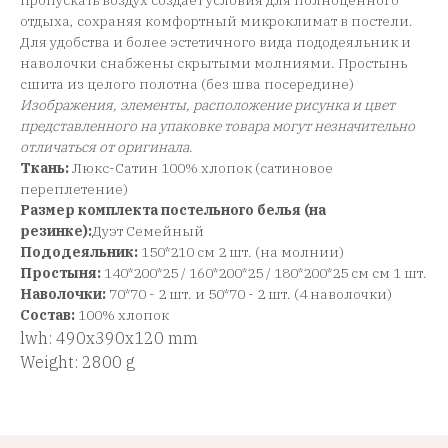
пропускать воздух создает условия для полноценного
отдыха, сохраняя комфортный микроклимат в постели.
Для удобства и более эстетичного вида пододеяльник и
наволочки снабжены скрытыми молниями. Простынь
сшита из целого полотна (без шва посередине)
Изображения, элементы, расположение рисунка и цвет
представленного на упаковке товара могут незначительно
отличаться от оригинала
.
Ткань:
Люкс-Сатин 100% хлопок (сатиновое
переплетение)
Размер комплекта постельного белья (на
резинке):
Дуэт Семейный
Пододеяльник:
150*210 см 2 шт. (на молнии)
Простыня:
140*200*25 / 160*200*25 / 180*200*25 см см 1 шт.
Наволочки:
70*70 - 2 шт. и 50*70 - 2 шт. (4 наволочки)
Состав:
100% хлопок
lwh: 490x390x120 mm
Weight: 2800 g