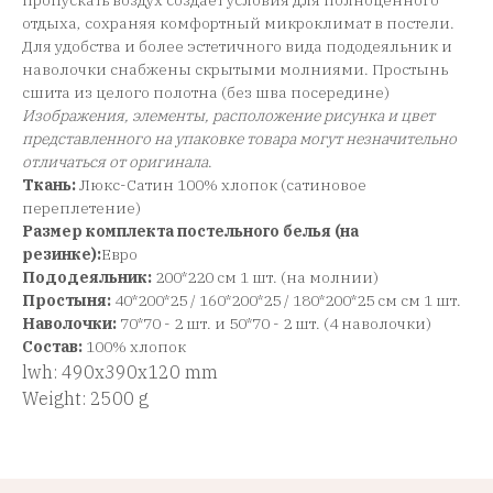
пропускать воздух создает условия для полноценного
отдыха, сохраняя комфортный микроклимат в постели.
Для удобства и более эстетичного вида пододеяльник и
наволочки снабжены скрытыми молниями. Простынь
сшита из целого полотна (без шва посередине)
Изображения, элементы, расположение рисунка и цвет
представленного на упаковке товара могут незначительно
отличаться от оригинала
.
Ткань:
Люкс-Сатин 100% хлопок (сатиновое
переплетение)
Размер комплекта постельного белья (на
резинке):
Евро
Пододеяльник:
200*220 см 1 шт. (на молнии)
Простыня:
40*200*25 / 160*200*25 / 180*200*25 см см 1 шт.
Наволочки:
70*70 - 2 шт. и 50*70 - 2 шт. (4 наволочки)
Состав:
100% хлопок
lwh: 490x390x120 mm
Weight: 2500 g