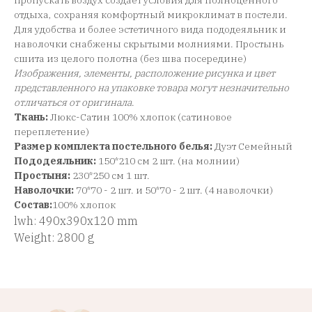
пропускать воздух создает условия для полноценного
отдыха, сохраняя комфортный микроклимат в постели.
Для удобства и более эстетичного вида пододеяльник и
наволочки снабжены скрытыми молниями. Простынь
сшита из целого полотна (без шва посередине)
Изображения, элементы, расположение рисунка и цвет
представленного на упаковке товара могут незначительно
отличаться от оригинала
.
Ткань:
Люкс-Сатин 100% хлопок (сатиновое
переплетение)
Размер комплекта постельного белья:
Дуэт Семейный
Пододеяльник:
150*210 см 2 шт. (на молнии)
Простыня:
230*250 см 1 шт.
Наволочки:
70*70 - 2 шт. и 50*70 - 2 шт. (4 наволочки)
Состав:
100% хлопок
lwh: 490x390x120 mm
Weight: 2800 g