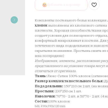
Добавить в корзину
Комплекты постельного белья коллекции
хлопок
выполнены из хлопкового сатина 
плотности. Хорошая способность ткани про
создает условия для полноценного отдыха
комфортный микроклимат в постели. Для у
эстетичного вида пододеяльник и наволо
скрытыми молниями. Простынь сшита из ц
шва посередине)
Изображения, элементы, расположение рису
представленного на упаковке товара могут 
отличаться от оригинала
.
Ткань:
Люкс-Сатин 100% хлопок (сатинов
Размер комплекта постельного белья:
Д
Пододеяльник:
150*210 см 2 шт. (на молн
Простыня:
230*250 см 1 шт.
Наволочки:
70*70 - 2 шт. и 50*70 - 2 шт. (4
Состав:
100% хлопок
lwh: 490x390x120 mm