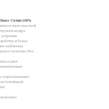
Люкс-Сатин 100%
класса люкс высокой
пускать воздух
, сохраняя
добства и более
чки снабжены
елого полотна (без
нка и цвет
незначительно
ое переплетение)
уэт Семейный
ии)
 наволочки)