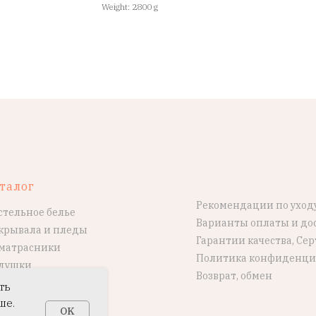
Weight: 2800 g
талог
Рекомендации по уход
стельное белье
Варианты оплаты и до
крывала и пледы
Гарантии качества, Се
матрасники
Политика конфиденци
душки
Возврат, обмен
ть
ше.
OK