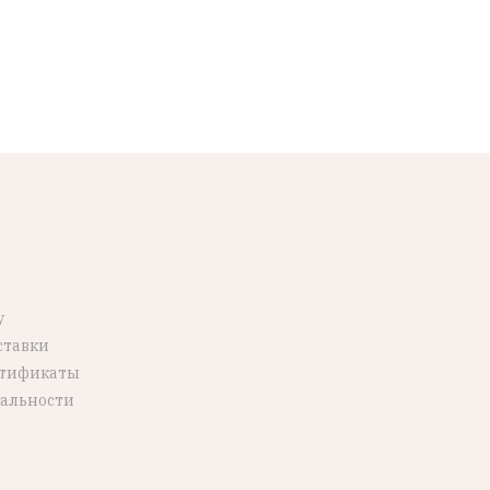
у
ставки
ртификаты
альности