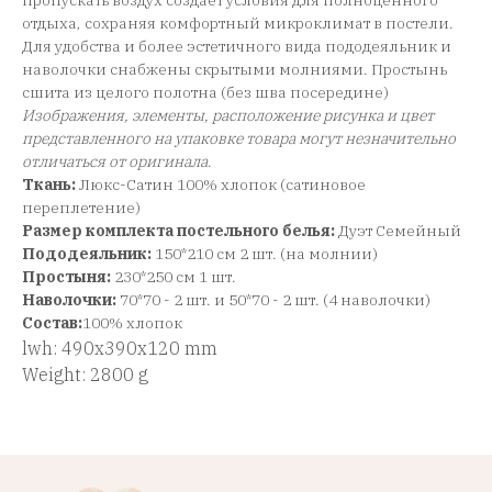
пропускать воздух создает условия для полноценного
отдыха, сохраняя комфортный микроклимат в постели.
Для удобства и более эстетичного вида пододеяльник и
наволочки снабжены скрытыми молниями. Простынь
сшита из целого полотна (без шва посередине)
Изображения, элементы, расположение рисунка и цвет
представленного на упаковке товара могут незначительно
отличаться от оригинала
.
Ткань:
Люкс-Сатин 100% хлопок (сатиновое
переплетение)
Размер комплекта постельного белья:
Дуэт Семейный
Пододеяльник:
150*210 см 2 шт. (на молнии)
Простыня:
230*250 см 1 шт.
Наволочки:
70*70 - 2 шт. и 50*70 - 2 шт. (4 наволочки)
Состав:
100% хлопок
lwh: 490x390x120 mm
Weight: 2800 g