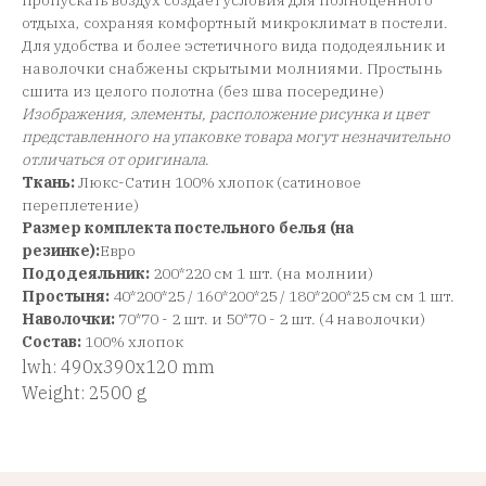
пропускать воздух создает условия для полноценного
отдыха, сохраняя комфортный микроклимат в постели.
Для удобства и более эстетичного вида пододеяльник и
наволочки снабжены скрытыми молниями. Простынь
сшита из целого полотна (без шва посередине)
Изображения, элементы, расположение рисунка и цвет
представленного на упаковке товара могут незначительно
отличаться от оригинала
.
Ткань:
Люкс-Сатин 100% хлопок (сатиновое
переплетение)
Размер комплекта постельного белья (на
резинке):
Евро
Пододеяльник:
200*220 см 1 шт. (на молнии)
Простыня:
40*200*25 / 160*200*25 / 180*200*25 см см 1 шт.
Наволочки:
70*70 - 2 шт. и 50*70 - 2 шт. (4 наволочки)
Состав:
100% хлопок
lwh: 490x390x120 mm
Weight: 2500 g