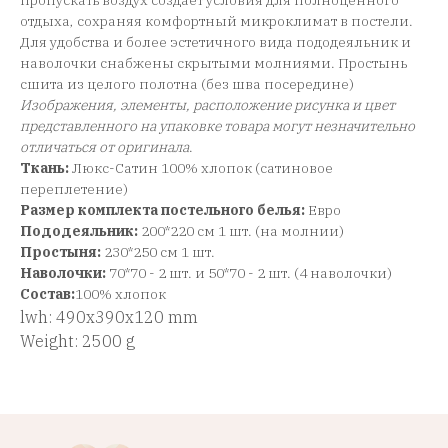
пропускать воздух создает условия для полноценного
отдыха, сохраняя комфортный микроклимат в постели.
Для удобства и более эстетичного вида пододеяльник и
наволочки снабжены скрытыми молниями. Простынь
сшита из целого полотна (без шва посередине)
Изображения, элементы, расположение рисунка и цвет
представленного на упаковке товара могут незначительно
отличаться от оригинала
.
Ткань:
Люкс-Сатин 100% хлопок (сатиновое
переплетение)
Размер комплекта постельного белья:
Евро
Пододеяльник:
200*220 см 1 шт. (на молнии)
Простыня:
230*250 см 1 шт.
Наволочки:
70*70 - 2 шт. и 50*70 - 2 шт. (4 наволочки)
Состав:
100% хлопок
lwh: 490x390x120 mm
Weight: 2500 g