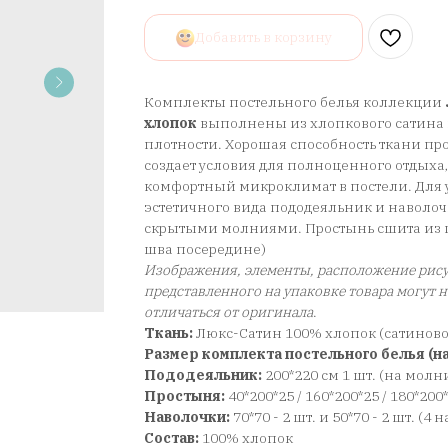
Добавить в корзину
Комплекты постельного белья коллекции
хлопок
выполнены из хлопкового сатина 
плотности. Хорошая способность ткани про
создает условия для полноценного отдыха
комфортный микроклимат в постели. Для у
эстетичного вида пододеяльник и наволо
скрытыми молниями. Простынь сшита из ц
шва посередине)
Изображения, элементы, расположение рису
представленного на упаковке товара могут 
отличаться от оригинала
.
Ткань:
Люкс-Сатин 100% хлопок (сатинов
Размер комплекта постельного белья (на
Пододеяльник:
200*220 см 1 шт. (на молн
Простыня:
40*200*25 / 160*200*25 / 180*200
Наволочки:
70*70 - 2 шт. и 50*70 - 2 шт. (4
Состав:
100% хлопок