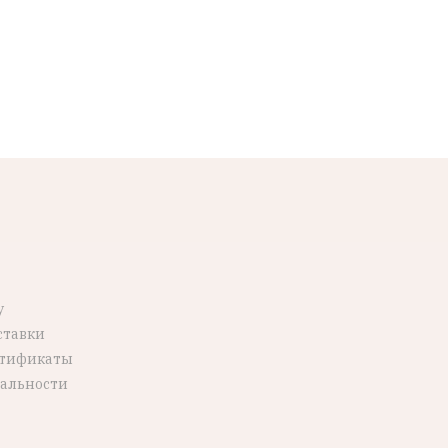
у
ставки
ртификаты
альности