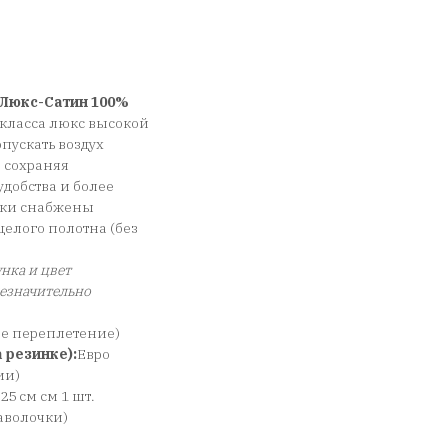
Люкс-Сатин 100%
класса люкс высокой
пускать воздух
, сохраняя
добства и более
чки снабжены
елого полотна (без
нка и цвет
незначительно
ое переплетение)
 резинке):
Евро
ии)
*25 см см 1 шт.
 наволочки)