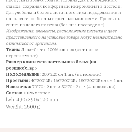
пропускать воздух создает условия для полноценного
отдыха, сохраняя комфортный микроклимат в постели.
Для удобства и более эстетичного вида пододеяльник и
наволочки снабжены скрытыми молниями. Простынь
сшита из целого полотна (без шва посередине)
Изображения, элементы, расположение рисунка и цвет
представленного на упаковке товара могут незначительно
отличаться от оригинала
.
Ткань:
Люкс-Сатин 100% хлопок (сатиновое
переплетение)
Размер комплекта постельного белья (на
резинке):
Евро
Пододеяльник:
200*220 см 1 шт. (на молнии)
Простыня:
40*200*25 / 160*200*25 / 180*200*25 см см 1 шт.
Наволочки:
70*70 - 2 шт. и 50*70 - 2 шт. (4 наволочки)
Состав:
100% хлопок
lwh: 490x390x120 mm
Weight: 2500 g