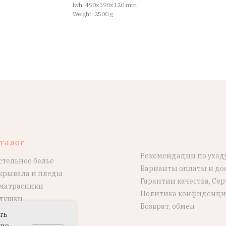
lwh: 490x390x120 mm
Weight: 2500 g
талог
Рекомендации по уход
стельное белье
Варианты оплаты и до
крывала и пледы
Гарантии качества, Се
матрасники
Политика конфиденци
душки
Возврат, обмен
ть
ше.