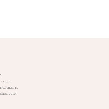
у
ставки
ртификаты
альности