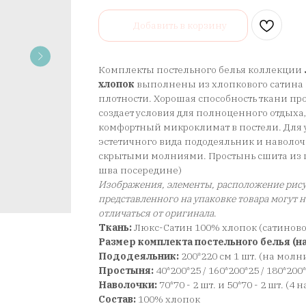
Добавить в корзину
Комплекты постельного белья коллекции
хлопок
выполнены из хлопкового сатина 
плотности. Хорошая способность ткани про
создает условия для полноценного отдыха
комфортный микроклимат в постели. Для у
эстетичного вида пододеяльник и наволо
скрытыми молниями. Простынь сшита из ц
шва посередине)
Изображения, элементы, расположение рису
представленного на упаковке товара могут 
отличаться от оригинала
.
Ткань:
Люкс-Сатин 100% хлопок (сатинов
Размер комплекта постельного белья (на
Пододеяльник:
200*220 см 1 шт. (на молн
Простыня:
40*200*25 / 160*200*25 / 180*200
Наволочки:
70*70 - 2 шт. и 50*70 - 2 шт. (4
Состав:
100% хлопок