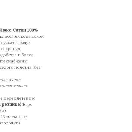
Люкс-Сатин 100%
класса люкс высокой
пускать воздух
, сохраняя
добства и более
чки снабжены
елого полотна (без
нка и цвет
незначительно
ое переплетение)
 резинке):
Евро
ии)
*25 см см 1 шт.
 наволочки)