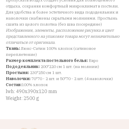
пропускать воздух создает условия для полноценного
отдыха, сохраняя комфортный микроклимат в постели.
Для удобства и более эстетичного вида пододеяльник и
наволочки снабжены скрытыми молниями. Простынь
сшита из целого полотна (без шва посередине)
Изображения, элементы, расположение рисунка и цвет
представленного на упаковке товара могут незначительно
отличаться от оригинала
.
Ткань:
Люкс-Сатин 100% хлопок (сатиновое
переплетение)
Размер комплекта постельного белья:
Евро
Пододеяльник:
200*220 см 1 шт. (на молнии)
Простыня:
230*250 см 1 шт.
Наволочки:
70*70 - 2 шт. и 50*70 - 2 шт. (4 наволочки)
Состав:
100% хлопок
lwh: 490x390x120 mm
Weight: 2500 g