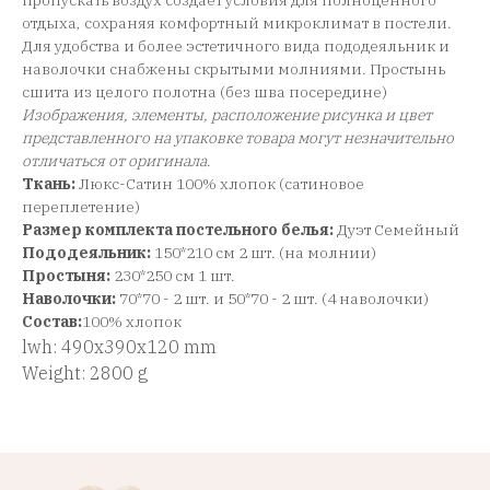
пропускать воздух создает условия для полноценного
отдыха, сохраняя комфортный микроклимат в постели.
Для удобства и более эстетичного вида пододеяльник и
наволочки снабжены скрытыми молниями. Простынь
сшита из целого полотна (без шва посередине)
Изображения, элементы, расположение рисунка и цвет
представленного на упаковке товара могут незначительно
отличаться от оригинала
.
Ткань:
Люкс-Сатин 100% хлопок (сатиновое
переплетение)
Размер комплекта постельного белья:
Дуэт Семейный
Пододеяльник:
150*210 см 2 шт. (на молнии)
Простыня:
230*250 см 1 шт.
Наволочки:
70*70 - 2 шт. и 50*70 - 2 шт. (4 наволочки)
Состав:
100% хлопок
lwh: 490x390x120 mm
Weight: 2800 g