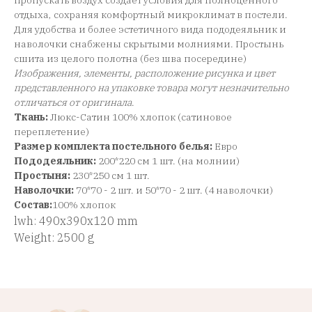
пропускать воздух создает условия для полноценного
отдыха, сохраняя комфортный микроклимат в постели.
Для удобства и более эстетичного вида пододеяльник и
наволочки снабжены скрытыми молниями. Простынь
сшита из целого полотна (без шва посередине)
Изображения, элементы, расположение рисунка и цвет
представленного на упаковке товара могут незначительно
отличаться от оригинала
.
Ткань:
Люкс-Сатин 100% хлопок (сатиновое
переплетение)
Размер комплекта постельного белья:
Евро
Пододеяльник:
200*220 см 1 шт. (на молнии)
Простыня:
230*250 см 1 шт.
Наволочки:
70*70 - 2 шт. и 50*70 - 2 шт. (4 наволочки)
Состав:
100% хлопок
lwh: 490x390x120 mm
Weight: 2500 g