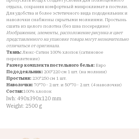
пропускать воздух создает условия для полноценного
отдыха, сохраняя комфортный микроклимат в постели.
Для удобства и более эстетичного вида пододеяльник и
наволочки снабжены скрытыми молниями. Простынь
сшита из целого полотна (без шва посередине)
Изображения, элементы, расположение рисунка и цвет
представленного на упаковке товара могут незначительно
отличаться от оригинала
.
Ткань:
Люкс-Сатин 100% хлопок (сатиновое
переплетение)
Размер комплекта постельного белья:
Евро
Пододеяльник:
200*220 см 1 шт. (на молнии)
Простыня:
230*250 см 1 шт.
Наволочки:
70*70 - 2 шт. и 50*70 - 2 шт. (4 наволочки)
Состав:
100% хлопок
lwh: 490x390x120 mm
Weight: 2500 g