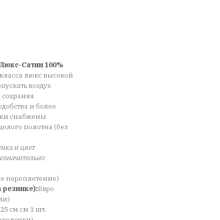
Люкс-Сатин 100%
класса люкс высокой
пускать воздух
, сохраняя
добства и более
чки снабжены
елого полотна (без
нка и цвет
незначительно
ое переплетение)
 резинке):
Евро
ии)
*25 см см 1 шт.
 наволочки)