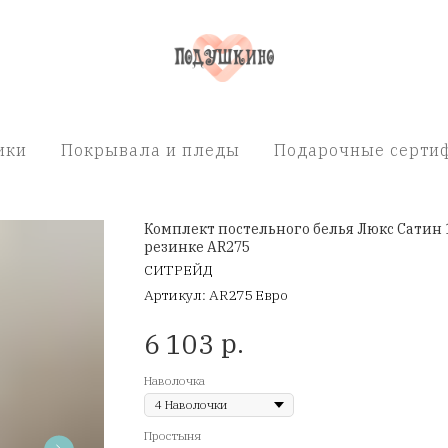
ики
Покрывала и пледы
Подарочные сертиф
Комплект постельного белья Люкс Сатин 
резинке AR275
СИТРЕЙД
Артикул:
AR275 Евро
р.
6 103
Наволочка
Простыня