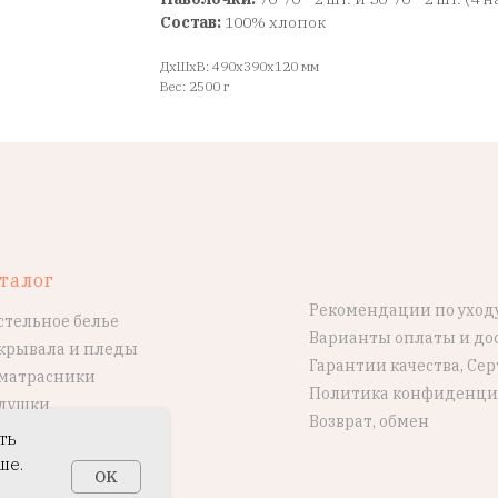
Состав:
100% хлопок
ДxШxВ: 490x390x120 мм
Вес: 2500 г
талог
Рекомендации по уход
стельное белье
Варианты оплаты и до
крывала и пледы
Гарантии качества, Се
матрасники
Политика конфиденци
душки
Возврат, обмен
ть
ше.
OK