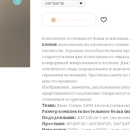
Нет в наличии
Комплекты постельного белья коллекции
хлопок
выполнены из хлопкового сатина 
плотности. Хорошая способность ткани про
создает условия для полноценного отдыха
комфортный микроклимат в постели. Для у
эстетичного вида пододеяльник и наволо
скрытыми молниями. Простынь сшита из ц
шва посередине)
Изображения, элементы, расположение рису
представленного на упаковке товара могут 
отличаться от оригинала
.
Ткань:
Люкс-Сатин 100% хлопок (сатинов
Размер комплекта постельного белья (на
Пододеяльник:
200*220 см 1 шт. (на молн
Простыня:
40*200*25 / 160*200*25 / 180*200
Наволочки:
70*70 - 2 шт. и 50*70 - 2 шт. (4