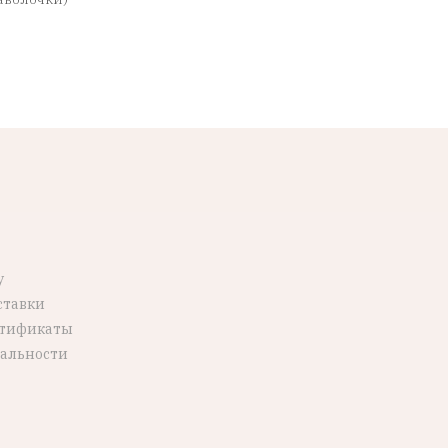
у
ставки
ртификаты
альности