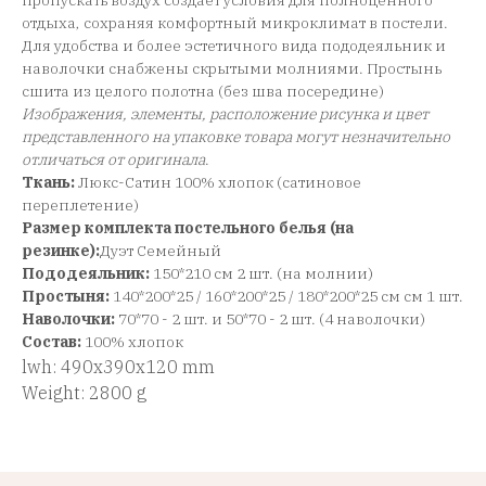
пропускать воздух создает условия для полноценного
отдыха, сохраняя комфортный микроклимат в постели.
Для удобства и более эстетичного вида пододеяльник и
наволочки снабжены скрытыми молниями. Простынь
сшита из целого полотна (без шва посередине)
Изображения, элементы, расположение рисунка и цвет
представленного на упаковке товара могут незначительно
отличаться от оригинала
.
Ткань:
Люкс-Сатин 100% хлопок (сатиновое
переплетение)
Размер комплекта постельного белья (на
резинке):
Дуэт Семейный
Пододеяльник:
150*210 см 2 шт. (на молнии)
Простыня:
140*200*25 / 160*200*25 / 180*200*25 см см 1 шт.
Наволочки:
70*70 - 2 шт. и 50*70 - 2 шт. (4 наволочки)
Состав:
100% хлопок
lwh: 490x390x120 mm
Weight: 2800 g