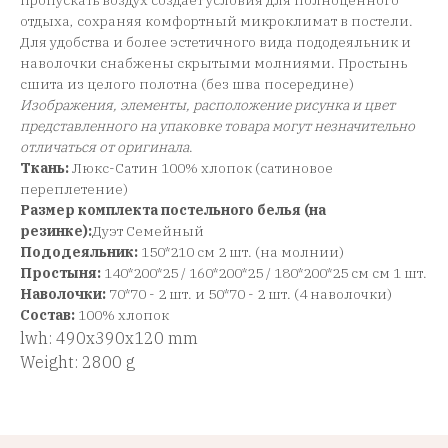
пропускать воздух создает условия для полноценного
отдыха, сохраняя комфортный микроклимат в постели.
Для удобства и более эстетичного вида пододеяльник и
наволочки снабжены скрытыми молниями. Простынь
сшита из целого полотна (без шва посередине)
Изображения, элементы, расположение рисунка и цвет
представленного на упаковке товара могут незначительно
отличаться от оригинала
.
Ткань:
Люкс-Сатин 100% хлопок (сатиновое
переплетение)
Размер комплекта постельного белья (на
резинке):
Дуэт Семейный
Пододеяльник:
150*210 см 2 шт. (на молнии)
Простыня:
140*200*25 / 160*200*25 / 180*200*25 см см 1 шт.
Наволочки:
70*70 - 2 шт. и 50*70 - 2 шт. (4 наволочки)
Состав:
100% хлопок
lwh: 490x390x120 mm
Weight: 2800 g