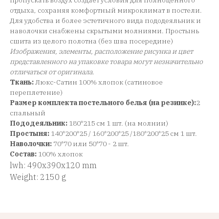
пропускать воздух создает условия для полноценного
отдыха, сохраняя комфортный микроклимат в постели.
Для удобства и более эстетичного вида пододеяльник и
наволочки снабжены скрытыми молниями. Простынь
сшита из целого полотна (без шва посередине)
Изображения, элементы, расположение рисунка и цвет
представленного на упаковке товара могут незначительно
отличаться от оригинала
.
Ткань:
Люкс-Сатин 100% хлопок (сатиновое
переплетение)
Размер комплекта постельного белья (на резинке):
2
спальный
Пододеяльник:
180*215 см 1 шт. (на молнии)
Простыня:
140*200*25 / 160*200*25 /180*200*25 см 1 шт.
Наволочки:
70*70 или 50*70 - 2 шт.
Состав:
100% хлопок
lwh: 490x390x120 mm
Weight: 2150 g