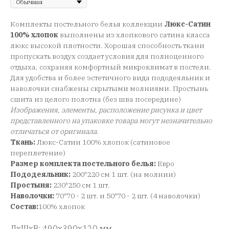
Комплекты постельного белья коллекции
Люкс-Сатин
100% хлопок
выполнены из хлопкового сатина класса
люкс высокой плотности. Хорошая способность ткани
пропускать воздух создает условия для полноценного
отдыха, сохраняя комфортный микроклимат в постели.
Для удобства и более эстетичного вида пододеяльник и
наволочки снабжены скрытыми молниями. Простынь
сшита из целого полотна (без шва посередине)
Изображения, элементы, расположение рисунка и цвет
представленного на упаковке товара могут незначительно
отличаться от оригинала
.
Ткань:
Люкс-Сатин 100% хлопок (сатиновое
переплетение)
Размер комплекта постельного белья:
Евро
Пододеяльник:
200*220 см 1 шт. (на молнии)
Простыня:
230*250 см 1 шт.
Наволочки:
70*70 - 2 шт. и 50*70 - 2 шт. (4 наволочки)
Состав:
100% хлопок
ДxШxВ: 490x390x120 мм