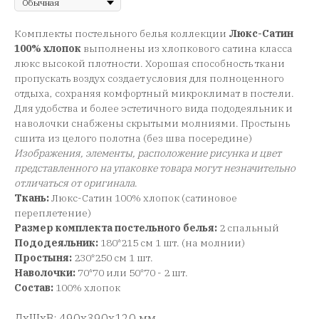
Комплекты постельного белья коллекции
Люкс-Сатин
100% хлопок
выполнены из хлопкового сатина класса
люкс высокой плотности. Хорошая способность ткани
пропускать воздух создает условия для полноценного
отдыха, сохраняя комфортный микроклимат в постели.
Для удобства и более эстетичного вида пододеяльник и
наволочки снабжены скрытыми молниями. Простынь
сшита из целого полотна (без шва посередине)
Изображения, элементы, расположение рисунка и цвет
представленного на упаковке товара могут незначительно
отличаться от оригинала
.
Ткань:
Люкс-Сатин 100% хлопок (сатиновое
переплетение)
Размер комплекта постельного белья:
2 спальный
Пододеяльник:
180*215 см 1 шт. (на молнии)
Простыня:
230*250 см 1 шт.
Наволочки:
70*70 или 50*70 - 2 шт.
Состав:
100% хлопок
ДxШxВ: 490x390x120 мм