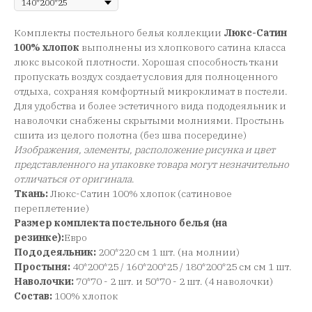
Комплекты постельного белья коллекции
Люкс-Сатин
100% хлопок
выполнены из хлопкового сатина класса
люкс высокой плотности. Хорошая способность ткани
пропускать воздух создает условия для полноценного
отдыха, сохраняя комфортный микроклимат в постели.
Для удобства и более эстетичного вида пододеяльник и
наволочки снабжены скрытыми молниями. Простынь
сшита из целого полотна (без шва посередине)
Изображения, элементы, расположение рисунка и цвет
представленного на упаковке товара могут незначительно
отличаться от оригинала
.
Ткань:
Люкс-Сатин 100% хлопок (сатиновое
переплетение)
Размер комплекта постельного белья (на
резинке):
Евро
Пододеяльник:
200*220 см 1 шт. (на молнии)
Простыня:
40*200*25 / 160*200*25 / 180*200*25 см см 1 шт.
Наволочки:
70*70 - 2 шт. и 50*70 - 2 шт. (4 наволочки)
Состав:
100% хлопок