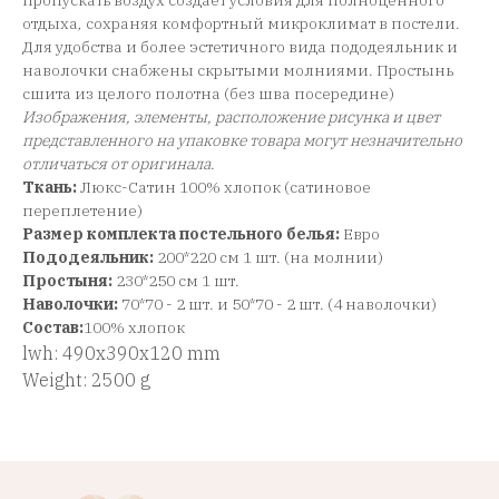
пропускать воздух создает условия для полноценного
отдыха, сохраняя комфортный микроклимат в постели.
Для удобства и более эстетичного вида пододеяльник и
наволочки снабжены скрытыми молниями. Простынь
сшита из целого полотна (без шва посередине)
Изображения, элементы, расположение рисунка и цвет
представленного на упаковке товара могут незначительно
отличаться от оригинала
.
Ткань:
Люкс-Сатин 100% хлопок (сатиновое
переплетение)
Размер комплекта постельного белья:
Евро
Пододеяльник:
200*220 см 1 шт. (на молнии)
Простыня:
230*250 см 1 шт.
Наволочки:
70*70 - 2 шт. и 50*70 - 2 шт. (4 наволочки)
Состав:
100% хлопок
lwh: 490x390x120 mm
Weight: 2500 g