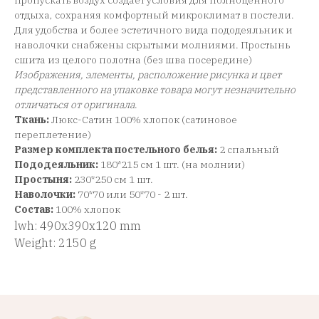
пропускать воздух создает условия для полноценного
отдыха, сохраняя комфортный микроклимат в постели.
Для удобства и более эстетичного вида пододеяльник и
наволочки снабжены скрытыми молниями. Простынь
сшита из целого полотна (без шва посередине)
Изображения, элементы, расположение рисунка и цвет
представленного на упаковке товара могут незначительно
отличаться от оригинала
.
Ткань:
Люкс-Сатин 100% хлопок (сатиновое
переплетение)
Размер комплекта постельного белья:
2 спальный
Пододеяльник:
180*215 см 1 шт. (на молнии)
Простыня:
230*250 см 1 шт.
Наволочки:
70*70 или 50*70 - 2 шт.
Состав:
100% хлопок
lwh: 490x390x120 mm
Weight: 2150 g