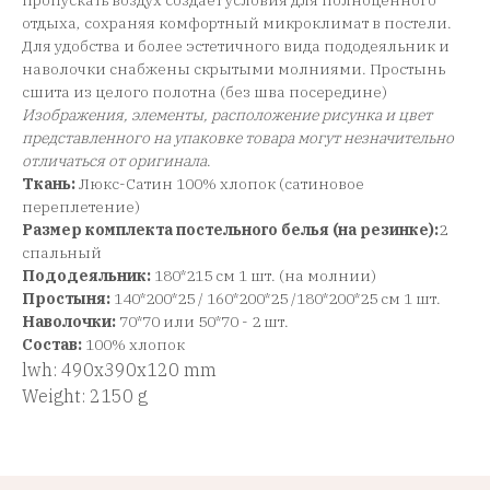
пропускать воздух создает условия для полноценного
отдыха, сохраняя комфортный микроклимат в постели.
Для удобства и более эстетичного вида пододеяльник и
наволочки снабжены скрытыми молниями. Простынь
сшита из целого полотна (без шва посередине)
Изображения, элементы, расположение рисунка и цвет
представленного на упаковке товара могут незначительно
отличаться от оригинала
.
Ткань:
Люкс-Сатин 100% хлопок (сатиновое
переплетение)
Размер комплекта постельного белья (на резинке):
2
спальный
Пододеяльник:
180*215 см 1 шт. (на молнии)
Простыня:
140*200*25 / 160*200*25 /180*200*25 см 1 шт.
Наволочки:
70*70 или 50*70 - 2 шт.
Состав:
100% хлопок
lwh: 490x390x120 mm
Weight: 2150 g