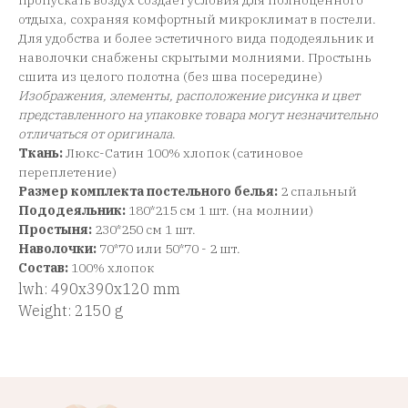
пропускать воздух создает условия для полноценного
отдыха, сохраняя комфортный микроклимат в постели.
Для удобства и более эстетичного вида пододеяльник и
наволочки снабжены скрытыми молниями. Простынь
сшита из целого полотна (без шва посередине)
Изображения, элементы, расположение рисунка и цвет
представленного на упаковке товара могут незначительно
отличаться от оригинала
.
Ткань:
Люкс-Сатин 100% хлопок (сатиновое
переплетение)
Размер комплекта постельного белья:
2 спальный
Пододеяльник:
180*215 см 1 шт. (на молнии)
Простыня:
230*250 см 1 шт.
Наволочки:
70*70 или 50*70 - 2 шт.
Состав:
100% хлопок
lwh: 490x390x120 mm
Weight: 2150 g