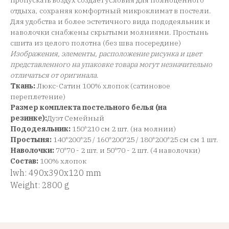
пропускать воздух создает условия для полноценного
отдыха, сохраняя комфортный микроклимат в постели.
Для удобства и более эстетичного вида пододеяльник и
наволочки снабжены скрытыми молниями. Простынь
сшита из целого полотна (без шва посередине)
Изображения, элементы, расположение рисунка и цвет
представленного на упаковке товара могут незначительно
отличаться от оригинала
.
Ткань:
Люкс-Сатин 100% хлопок (сатиновое
переплетение)
Размер комплекта постельного белья (на
резинке):
Дуэт Семейный
Пододеяльник:
150*210 см 2 шт. (на молнии)
Простыня:
140*200*25 / 160*200*25 / 180*200*25 см см 1 шт.
Наволочки:
70*70 - 2 шт. и 50*70 - 2 шт. (4 наволочки)
Состав:
100% хлопок
lwh: 490x390x120 mm
Weight: 2800 g