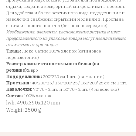
пропускать воздух создает условия для полноценного
отдыха, сохраняя комфортный микроклимат в постели.
Для удобства и более эстетичного вида пододеяльник и
наволочки снабжены скрытыми молниями. Простынь
сшита из целого полотна (без шва посередине)
Изображения, элементы, расположение рисунка и цвет
представленного на упаковке товара могут незначительно
отличаться от оригинала
.
Ткань:
Люкс-Сатин 100% хлопок (сатиновое
переплетение)
Размер комплекта постельного белья (на
резинке):
Евро
Пододеяльник:
200*220 см 1 шт. (на молнии)
Простыня:
40*200*25 / 160*200*25 / 180*200*25 см см 1 шт.
Наволочки:
70*70 - 2 шт. и 50*70 - 2 шт. (4 наволочки)
Состав:
100% хлопок
lwh: 490x390x120 mm
Weight: 2500 g