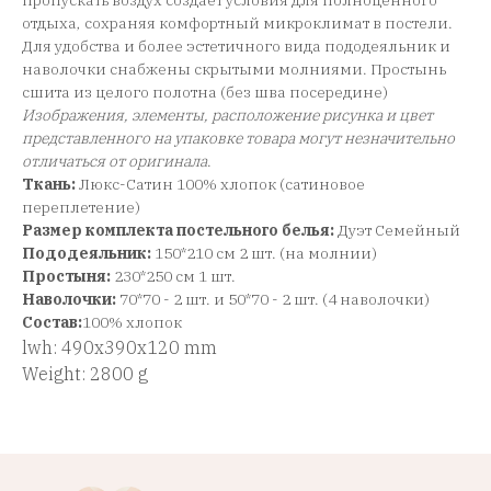
пропускать воздух создает условия для полноценного
отдыха, сохраняя комфортный микроклимат в постели.
Для удобства и более эстетичного вида пододеяльник и
наволочки снабжены скрытыми молниями. Простынь
сшита из целого полотна (без шва посередине)
Изображения, элементы, расположение рисунка и цвет
представленного на упаковке товара могут незначительно
отличаться от оригинала
.
Ткань:
Люкс-Сатин 100% хлопок (сатиновое
переплетение)
Размер комплекта постельного белья:
Дуэт Семейный
Пододеяльник:
150*210 см 2 шт. (на молнии)
Простыня:
230*250 см 1 шт.
Наволочки:
70*70 - 2 шт. и 50*70 - 2 шт. (4 наволочки)
Состав:
100% хлопок
lwh: 490x390x120 mm
Weight: 2800 g