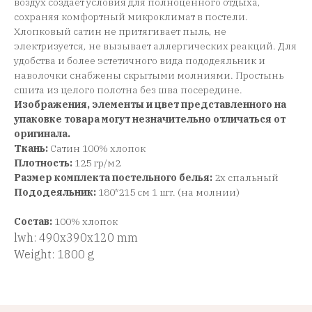
воздух создает условия для полноценного отдыха,
сохраняя комфортный микроклимат в постели.
Хлопковый сатин не притягивает пыль, не
электризуется, не вызывает аллергических реакций. Для
удобства и более эстетичного вида пододеяльник и
наволочки снабжены скрытыми молниями. Простынь
сшита из целого полотна без шва посередине.
Изображения, элементы и цвет представленного на
упаковке товара могут незначительно отличаться от
оригинала.
Ткань:
Сатин 100% хлопок
Плотность:
125 гр/м2
Размер комплекта постельного белья:
2х спальный
Пододеяльник:
180*215 см 1 шт. (на молнии)
Состав:
100% хлопок
lwh: 490x390x120 mm
Weight: 1800 g