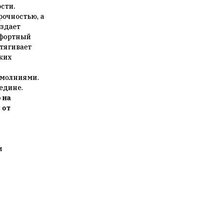
сти.
рочностью, а
оздает
мфортный
тягивает
ских
 молниями.
редине.
 на
 от
и