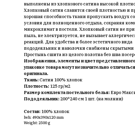
выполнены из хлопкового сатина высокой плотно
Хлопковый сатин славится своей плотностью и п
хорошая способность ткани пропускать воздух с
условия для полноценного отдыха, сохраняя ко
микроклимат в постели. Хлопковый сатин не при
пыль, не электризуется, не вызывает аллергиче
реакций. Для удобства и более эстетичного вида
пододеяльник и наволочки снабжены скрытыми
Простынь сшита из целого полотна без шва посе
Изображения, элементы и цвет представленного
упаковке товара могут незначительно отличаться
оригинала.
Ткань:
Сатин 100% хлопок
Плотность:
125 гр/м2
Размер комплекта постельного белья:
Евро Макс
Пододеяльник:
200*240 см 1 шт. (на молнии)
Состав:
100% хлопок
lwh: 490x390x120 mm
Weight: 2500 g