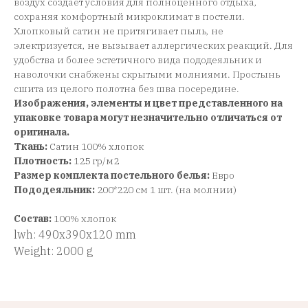
воздух создает условия для полноценного отдыха,
сохраняя комфортный микроклимат в постели.
Хлопковый сатин не притягивает пыль, не
электризуется, не вызывает аллергических реакций. Для
удобства и более эстетичного вида пододеяльник и
наволочки снабжены скрытыми молниями. Простынь
сшита из целого полотна без шва посередине.
Изображения, элементы и цвет представленного на
упаковке товара могут незначительно отличаться от
оригинала.
Ткань:
Сатин 100% хлопок
Плотность:
125 гр/м2
Размер комплекта постельного белья:
Евро
Пододеяльник:
200*220 см 1 шт. (на молнии)
Состав:
100% хлопок
lwh: 490x390x120 mm
Weight: 2000 g