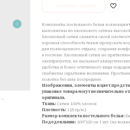
Добавить в корзину
Комплекты постельного белья коллекции
выполнены из хлопкового сатина высокой
Хлопковый сатин славится своей плотност
хорошая способность ткани пропускать воз
для полноценного отдыха, сохраняя ком
в постели. Хлопковый сатин не притягива
электризуется, не вызывает аллергически
удобства и более эстетичного вида подод
снабжены скрытыми молниями. Простынь 
полотна без шва посередине.
Изображения, элементы и цвет предста
упаковке товара могут незначительно от
оригинала.
Ткань:
Сатин 100% хлопок
Плотность:
125 гр/м2
Размер комплекта постельного белья:
Е
Пододеяльник:
200*220 см 1 шт. (на молн