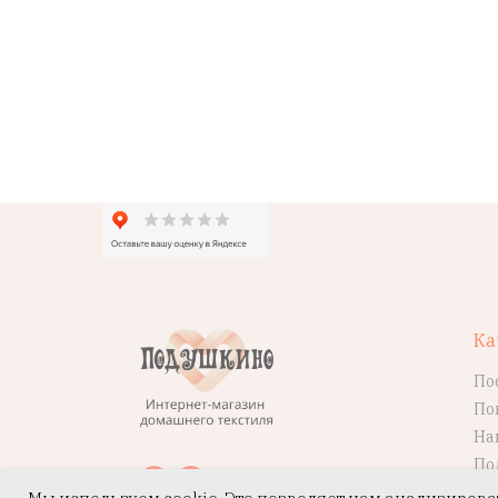
Ка
По
По
На
По