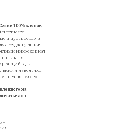
Сатин 100% хлопок
 плотности.
ью и прочностью, а
дух создает условия
фортный микроклимат
ет пыль, не
х реакций. Для
еяльник и наволочки
сшита из целого
вленного на
личаться от
вро
ии)