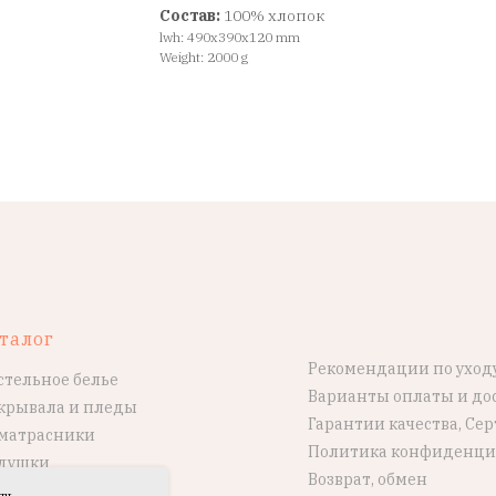
Состав:
100% хлопок
lwh: 490x390x120 mm
Weight: 2000 g
талог
Рекомендации по уход
стельное белье
Варианты оплаты и до
крывала и пледы
Гарантии качества, Се
матрасники
Политика конфиденци
душки
Возврат, обмен