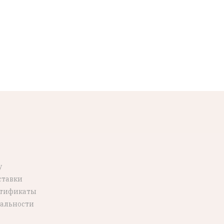
у
ставки
ртификаты
альности