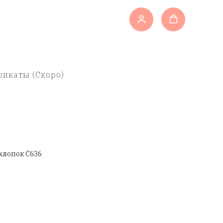
икаты (Скоро)
хлопок C636