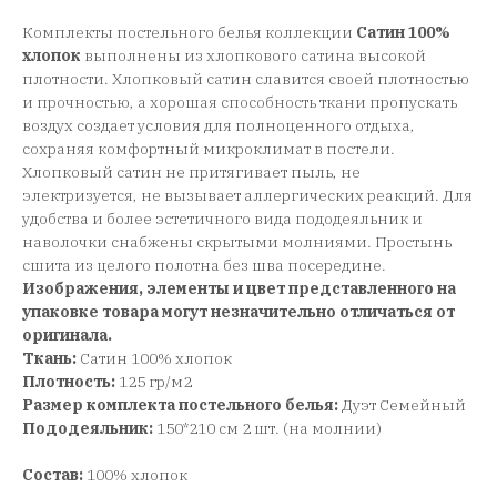
Комплекты постельного белья коллекции
Сатин 100%
хлопок
выполнены из хлопкового сатина высокой
плотности. Хлопковый сатин славится своей плотностью
и прочностью, а хорошая способность ткани пропускать
воздух создает условия для полноценного отдыха,
сохраняя комфортный микроклимат в постели.
Хлопковый сатин не притягивает пыль, не
электризуется, не вызывает аллергических реакций. Для
удобства и более эстетичного вида пододеяльник и
наволочки снабжены скрытыми молниями. Простынь
сшита из целого полотна без шва посередине.
Изображения, элементы и цвет представленного на
упаковке товара могут незначительно отличаться от
оригинала.
Ткань:
Сатин 100% хлопок
Плотность:
125 гр/м2
Размер комплекта постельного белья:
Дуэт Семейный
Пододеяльник:
150*210 см 2 шт. (на молнии)
Состав:
100% хлопок