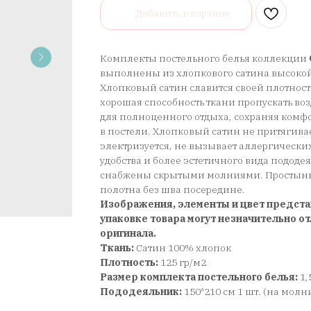
Добавить в корзину
Комплекты постельного белья коллекции
выполнены из хлопкового сатина высокой
Хлопковый сатин славится своей плотност
хорошая способность ткани пропускать воз
для полноценного отдыха, сохраняя ком
в постели. Хлопковый сатин не притягива
электризуется, не вызывает аллергически
удобства и более эстетичного вида подод
снабжены скрытыми молниями. Простынь 
полотна без шва посередине.
Изображения, элементы и цвет предста
упаковке товара могут незначительно от
оригинала.
Ткань:
Сатин 100% хлопок
Плотность:
125 гр/м2
Размер комплекта постельного белья:
1,
Пододеяльник:
150*210 см 1 шт. (на молн