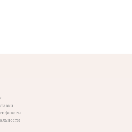
у
ставки
ртификаты
альности