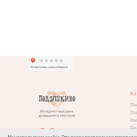
Ка
По
По
На
По