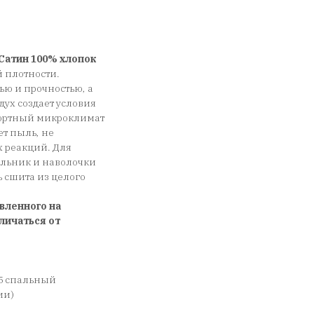
Сатин 100% хлопок
 плотности.
ью и прочностью, а
дух создает условия
фортный микроклимат
ет пыль, не
х реакций. Для
еяльник и наволочки
сшита из целого
вленного на
личаться от
5 спальный
ии)