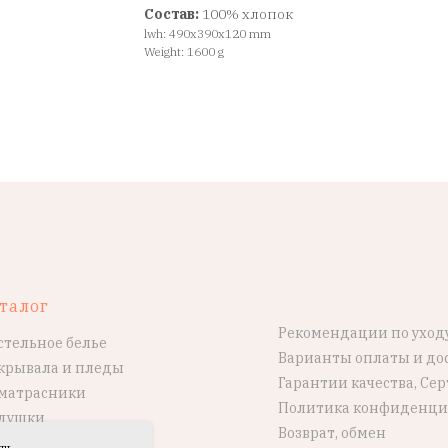
Состав:
100% хлопок
lwh: 490x390x120 mm
Weight: 1600 g
талог
Рекомендации по уход
стельное белье
Варианты оплаты и до
крывала и пледы
Гарантии качества, Се
матрасники
Политика конфиденци
душки
Возврат, обмен