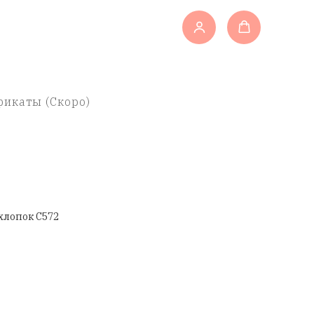
икаты (Скоро)
хлопок C572