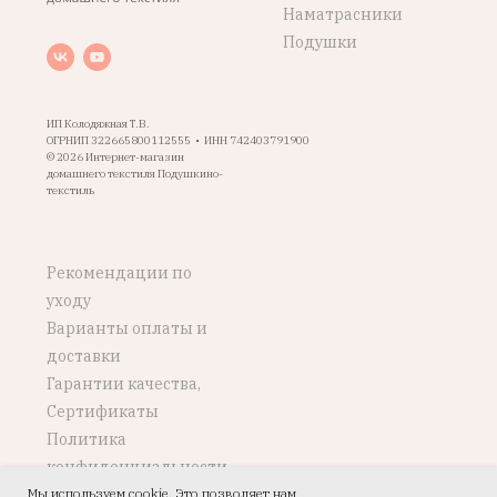
Наматрасники
Подушки
ИП Колодяжная Т.В.
ОГРНИП 322665800112555 • ИНН 742403791900
© 2026 Интернет-магазин
домашнего текстиля Подушкино-
текстиль
Рекомендации по
уходу
Варианты оплаты и
доставки
Гарантии качества,
Сертификаты
Политика
конфиденциальности
Мы используем cookie. Это позволяет нам
Возврат, обмен