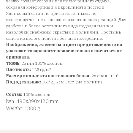
воздух создает условия для полноценного отдыха,
сохраняя комфортный микроклимат в постели.
Хлопковый сатин не притягивает пыль, не
электризуется, не вызывает аллергических реакций. Для
удобства и более эстетичного вида пододеяльник и
наволочки снабжены скрытыми молниями. Простынь
сшита из целого полотна без шва посередине.
Изображения, элементы и цвет представленного на
упаковке товара могут незначительно отличаться от
оригинала.
Ткань:
Сатин 100% хлопок
Плотность:
125 гр/м2
Размер комплекта постельного белья:
2х спальный
Пододеяльник:
180*215 см 1 шт. (на молнии)
Состав:
100% хлопок
lwh: 490x390x120 mm
Weight: 1800 g