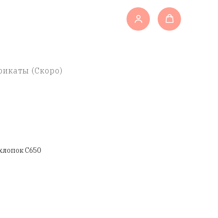
икаты (Скоро)
хлопок C650