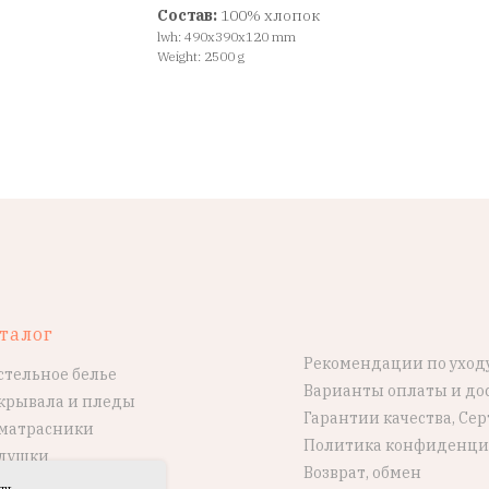
Состав:
100% хлопок
lwh: 490x390x120 mm
Weight: 2500 g
талог
Рекомендации по уход
стельное белье
Варианты оплаты и до
крывала и пледы
Гарантии качества, Се
матрасники
Политика конфиденци
душки
Возврат, обмен