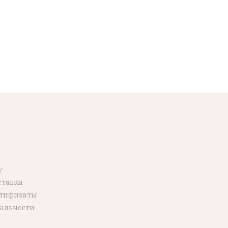
у
ставки
ртификаты
альности