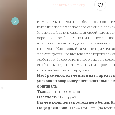
Добавить в корзину
Комплекты постельного белья коллекции
выполнены из хлопкового сатина высокой
Хлопковый сатин славится своей плотност
хорошая способность ткани пропускать воз
для полноценного отдыха, сохраняя ком
в постели. Хлопковый сатин не притягива
электризуется, не вызывает аллергически
удобства и более эстетичного вида подод
снабжены скрытыми молниями. Простынь 
полотна без шва посередине.
Изображения, элементы и цвет предста
упаковке товара могут незначительно от
оригинала.
Ткань:
Сатин 100% хлопок
Плотность:
125 гр/м2
Размер комплекта постельного белья:
Е
Пододеяльник:
200*240 см 1 шт. (на молн