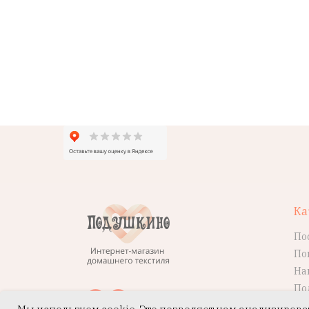
Ка
По
По
На
По