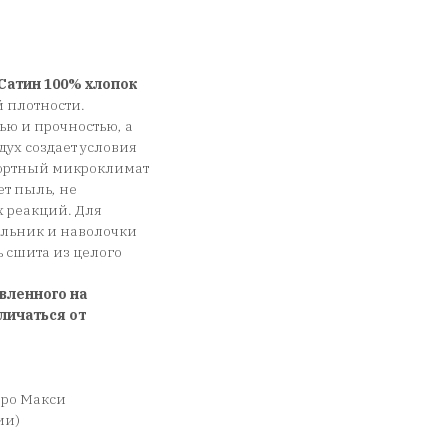
Сатин 100% хлопок
 плотности.
ью и прочностью, а
дух создает условия
фортный микроклимат
ет пыль, не
х реакций. Для
еяльник и наволочки
сшита из целого
вленного на
личаться от
вро Макси
ии)