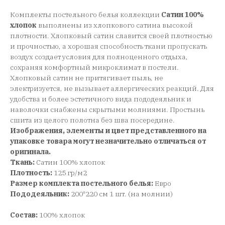
Комплекты постельного белья коллекции
Сатин 100%
хлопок
выполнены из хлопкового сатина высокой
плотности. Хлопковый сатин славится своей плотностью
и прочностью, а хорошая способность ткани пропускать
воздух создает условия для полноценного отдыха,
сохраняя комфортный микроклимат в постели.
Хлопковый сатин не притягивает пыль, не
электризуется, не вызывает аллергических реакций. Для
удобства и более эстетичного вида пододеяльник и
наволочки снабжены скрытыми молниями. Простынь
сшита из целого полотна без шва посередине.
Изображения, элементы и цвет представленного на
упаковке товара могут незначительно отличаться от
оригинала.
Ткань:
Сатин 100% хлопок
Плотность:
125 гр/м2
Размер комплекта постельного белья:
Евро
Пододеяльник:
200*220 см 1 шт. (на молнии)
Состав:
100% хлопок