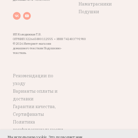
Наматрасники
Подушки
ИП Колодяжная Т.В.
ОГРНИП 322665800112555 • ИНН 742403791900
© 2026 Интернет-магазин
домашнего текстиля Подушкино-
текстиль
Рекомендации по
уходу
Варианты оплаты и
доставки
Гарантии качества,
Сертификаты
Политика
конфиденциальности
Мы используем cookie. Это позволяет нам
Возврат, обмен